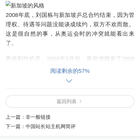
2008年底，刘国栋与新加坡乒总合约结束，因为管
理权、待遇等问题没能谈成续约，双方不欢而散。
这是很自然的事，从奥运会时的冲突就能看出来
了。
更戏剧性的是，2009年5月份，新加坡颁发了2008
年体育奖，刘国栋不但没有获得最佳教练员称号，
阅读剩余的57%
甚至连提名都没有。
这个奖是由新加坡奥委会评选，但提名是由各单项
返回列表
体育总会提名。由于乒总和刘国栋的矛盾，乒总没
有提名刘国栋。新加坡奥委会特意去函询问乒总，
上一篇：
非一般链接
是否应该提名刘国栋，但乒总拒绝提名。
下一篇：
中国站长站主机网简评
奥委会会长又特意书面提议，破例把刘国栋列入提