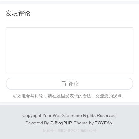
掉，不太变化的（如搜索引...
人），也没有人送，也没几个居民上去打招呼，还
发表评论
怪冷清的。
你可能想看：
新加坡
经济与中国文化
前天读者爱锵锵在评论中提到，一位叫朱大可
的
先生认为，
新加坡
经济衰退和实力下降是因为没有保留住中华文化
的
精华，同时也没
有学到欧美文化
的
精华。
“心情不好，来杯奶茶”，然而奶茶也是抑郁
的风
险因素？
奶茶作为含糖、含咖啡因
的
饮品，我们也可能对它产生依赖。这
评论
种“瘾”从长期来看，会让我们更不开心。
◎欢迎参与讨论，请在这里发表您的看法、交流您的观点。
Copyright Your WebSite.Some Rights Reserved.
Powered By
Z-BlogPHP
. Theme by
TOYEAN
.
备案号：豫ICP备2024069572号