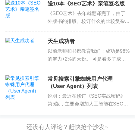
会提名，所以不能破例，规矩就是规矩。
送10本《SEO艺术》亲笔签名版
诱饵最最常见的标题模式就是，“十大
《SEO艺术》去年就翻译完了，由于
最xx的xxx”这种列表或排...
有好的规矩，也有可能因为一个领导内行的外行而
外版书的排版、校订什么的比较复杂，
犯错误。我预测这位乒总会长，国会议员的政治生
出的比较慢。终于，中文版应该今年4
涯结束了。
月份能出版了。想第一时间免费得到我
天生成功者
的签名版，可以参与SEO粉丝团3月份
以前老师和书都教育我们：成功是98%
评选委员会评选时只看成就，不和稀泥，哪怕让同
的微访谈活动，具体请见这里...
的努力+2%的天份。 可是看多了成功
样也是执政党的同仁难堪和尴尬。各按各的规矩办
人士的经历，我老觉得天份怎么也得占
事。
一半以上的因素。有的人就是天生的成
常见搜索引擎蜘蛛用户代理
功者，根本就不是普通人。 前几天读
最后说一句，副总理兼国防部长张志贤刚好是我家
（User Agent）列表
一篇报道介绍邓亚萍获得剑...
这个区的国会议员，我们经常看到他参加一些社区
说明：最近在修订《SEO实战密码》
活动。活动都是露天的，他就坐在观众堆里，当
第5版，主要会增加人工智能在SEO领
然，都是前一两排。他一般不会看完所有节目，会
域应用的内容。为了缩减篇幅（第4版
已经达到了可怕的555页，不大用户友
早离开，离开时身边既没什么人保护（只有一个保
好啊），我会把一些资料性的内容删减
镖状的人跟着，但并不阻止任何与他握手或说话的