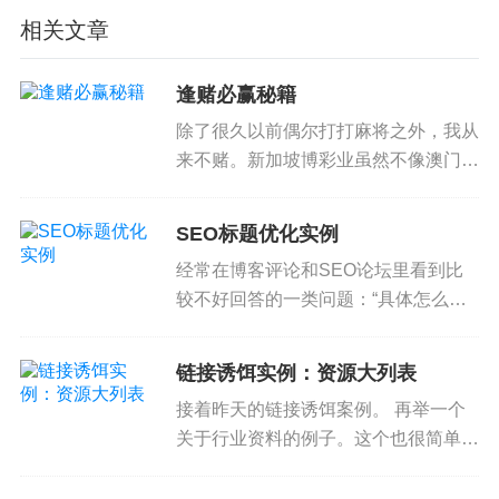
名名单。体育奖评选委员会主席是副总理兼国防部
相关文章
长，也很可能是下届总理人选，张志贤。评选委员
会经过讨论，决定不能破例把刘国梁列入名单，还
逢赌必赢秘籍
是以单项分会的提名为准。
除了很久以前偶尔打打麻将之外，我从
来不赌。新加坡博彩业虽然不像澳门那
然后，最有意思的结果是，评选委员会认为其他提
么发达，但也还是有赌马、彩票等。最
名的教练员成就没有刘国栋高，刘国栋应该提名，
近又颁发了赌场执照，近一两年将有很
SEO标题优化实例
却没有提名，所以决定最佳教练员奖空缺。
大规模的赌场在新加坡开业。我估计自
经常在博客评论和SEO论坛里看到比
己也只会去看看热闹而已。 虽...
几点感想。
较不好回答的一类问题：“具体怎么做
呢？” – 就算帖子或文章其实说的已经
乒总，还有很多人，坚持认为不能为了几十年才得
挺详细了，还是有人会问具体怎么做。
链接诱饵实例：资源大列表
对新手来说，除非你帮他优化好，不然
到的一块银牌而重女轻男。
接着昨天的链接诱饵案例。 再举一个
他可能就是不清楚该怎么...
关于行业资料的例子。这个也很简单，
体育奖评选委员会虽然很想刘国栋被提名，甚至这
其实就是把常用的参考资料、工具列出
个奖除了刘国栋别人都不想给，但规矩是由单项总
来而已，或者再加几句简单说明。这种