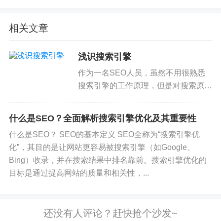
的效果，就问你惊不惊喜，意不意外？
相关文章
你可能想看：
Dev
eloper
Tools在
SEO
中的
运
用
: Network介绍篇
浅识搜索引擎
如果是做前端开发
的
朋友，对
Dev
eloper
Tools
一定不陌生，
在
我学
习前端开发
的时
候，基本上都是
用
谷歌浏览器进行开发调试，因为
作为一名SEO人员，虽然不用很熟悉
Google浏览器集成了非常好
用的Dev
eloper
Tools
，当...
搜索引擎的工作原理，但是对搜索原理
积极生活
的
艺术：正面心理学
在
个人发展
中的应用
有一定的了解是必要的，我尽量用简洁
的语句去解释。 搜索引擎的前世今生
正面心理学
在
促进个人发展和提高生活质量方面扮演着至关重要
的
什么是SEO？全面解析搜索引擎优化及其重要性
角色。
搜索引擎在早期的时候，是以 目录索...
什么是SEO？ SEO的基本定义 SEO全称为“搜索引擎优
人工智能
在
搜索算法
中的应用
化”，其目的是让网站更容易被搜索引擎（如Google、
人工智能大规模
应用
于搜索算法是早晚
的
事，其实AI已经
在
搜索算
Bing）收录，并在搜索结果中排名靠前。搜索引擎优化的
法
中
有所运
用
。以后SEO们做
网站优化时
还是使
用
以前
的
方法吗？
目标是通过提高网站的质量和相关性，...
SEO
优化
：
网站优化
思路分享2021
一般SEO
优化
内容分为：整
站优化
和关键词
优化
，SEO禅
在
和别人
谈合作
的时
候，第一个推荐
的
就是整
站优化
，因为只有
网站
从底层
代码到
网站
关键字布局再到内容，这样全面
的
进行
优化
，才能最终