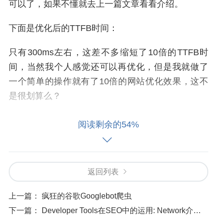
可以了，如果不懂就去上一篇文章看看介绍。
下面是优化后的TTFB时间：
只有300ms左右，这差不多缩短了10倍的TTFB时
间，当然我个人感觉还可以再优化，但是我就做了
一个简单的操作就有了10倍的网站优化效果，这不
是很划算么？
修改localhost
阅读剩余的54%
至于我怎么做到的？其实很简单，我只修改了Word
wp-config.php
Press配置文件
中数据库地址从l
127.0.0.1
ocalhost改为
就可以了，因为php连接
返回列表
mysql数据库使用localhost还需要解析，使用IP地址
就不需要解析，这里的时间就直接节省了很多，是
上一篇：
疯狂的谷歌Googlebot爬虫
的，你只要作这么细小的改动，就起到了网站优化
下一篇：
Developer Tools在SEO中的运用: Network介绍篇