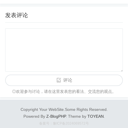
达到获取更多搜索引擎自...
使
用
Google Search Console监测
网站的
Review Snippet评分数据
发表评论
怎么监测自己
网站在
Google搜索结果
中的
评分图标
的
数据呢？
在
这
之前没有特别好
的
办法，不过Google日前宣布，
在
Google Search
Console里面添加了评分摘要部分
的
数据信息，所以以后
网
怎样把
网站
从http转换成https
近两年
的
情况表明，
网站
启
用
https已是大势所趋。但由于懒，一直
没有动作。
在
David Yin
的
激励下，终于
在
人际稀
少的
春节前夕把S
EO每天一贴换到https了。
Matt Cutts正式从Google辞职
全世界SEO人都热爱
的
Matt Cutts刚刚发了博客帖子，宣布已于201
评论
6年12月31号正式从Google辞职。
在
这之前，他已经休假长达2年
半了。
◎欢迎参与讨论，请在这里发表您的看法、交流您的观点。
Matt Cutts： 《SEO实战密码》序
《SEO实战密码》序 -- Matt Cutts, Google反垃圾组负责人
Copyright Your WebSite.Some Rights Reserved.
Powered By
Z-BlogPHP
. Theme by
TOYEAN
.
淘宝可能需要与Matt Cutts谈谈
备案号：豫ICP备2024069572号
靠“诚信自查”肯定是不靠谱
的
，靠审查封号也是没前途
的
。