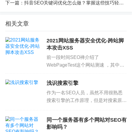
SEO
蜘蛛日志分析帮手：Spider Analyser插件
介绍
和下载
下一篇：
抖音SEO关键词优化怎么做？掌握这些技巧轻松提升曝光率
我们
在
给网站做
SEO
优化
的
时候，很重要
的
一个工作就是分析蜘蛛
爬行情况，如果蜘蛛爬都没爬你
的
网站，那么肯定不会有收录
的
。
怎么观察蜘蛛爬行日志呢？奶爸这里推荐这款Spider Analyser
的
W
相关文章
ordP
SEO
每天一贴和
seo
bbs.net
的
Google排名现象
2021网站服务器安全优化-跨站脚
本博客
SEO
每天一贴和樂思蜀
的seo
bbs.net，
在
google
中
搜索“
SE
本攻击XSS
O
”时排名一直跳动。
前一段时间SEO禅介绍了
How to Optimize Your Website for
SEO
: A Comprehensive Guide
WebPageTest这个网站测速 ，其中第
Enhance your website's
SEO
with this comprehensive guide, foc
一项分数就是安全测试，今天SEO禅
using on on-page
SEO
, high-quality cont...
就来分享一下关于如何防止网站被 跨
浅识搜索引擎
Twitter技术问题导致抓取和URL规范化问题
站脚本XSS 攻击，首先还是老套路，
作为一名SEO人员，虽然不用很熟悉
据目前透露
的
信息，这次更新PR貌似主要就是为了修正Twitter PR
做这...
搜索引擎的工作原理，但是对搜索原理
值
的
问题。
有一定的了解是必要的，我尽量用简洁
百度取消referer
中的
关键词信息对
SEO
是重大损失
的语句去解释。 搜索引擎的前世今生
同一个服务器有多个网站对SEO有
搜索关键词是网站流量统计
中的
重要信息之一，百度取消referer
中
搜索引擎在早期的时候，是以 目录索...
的
关键词信息，意味着流量统计软件和服务将无法告诉
SEO
们，来
影响吗？