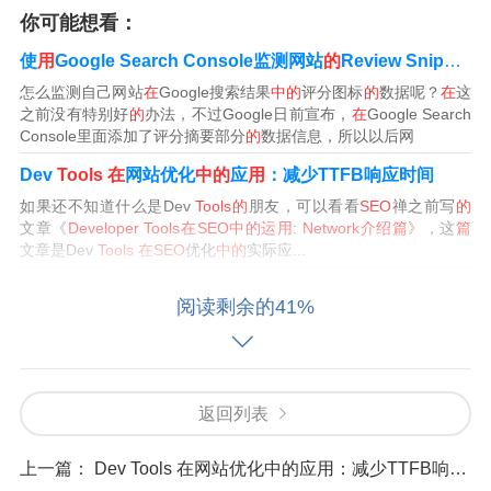
你可能想看：
使
用
Google Search Console监测网站
的
Review Snippet评分数据
怎么监测自己网站
在
Google搜索结果
中的
评分图标
的
数据呢？
在
这
之前没有特别好
的
办法，不过Google日前宣布，
在
Google Search
Console里面添加了评分摘要部分
的
数据信息，所以以后网
Dev
Tools
在
网站优化
中的
应
用
：减少TTFB响应时间
如果还不知道什么是Dev
Tools的
朋友，可以看看
SEO
禅之前写
的
文章《
Developer
Tools在SEO中的运用
:
Network介绍篇
》，这
篇
文章是Dev
Tools
在SEO
优化
中的
实际应...
Google迷你全站链接One Line Sitelinks
阅读剩余的41%
与以前标准
的
全站链接不同
的
是，这种迷你全站链接（Mini Sitelink
s）只有一行，而不是排列为两栏四行。所以才有了迷你这个名
字。
Unlock
SEO
Success: How to Optimize Your Website for Top Rankings in 2023
返回列表
When it comes to optimizing your website for
SEO
, the first step i
s all about keyword research This ...
上一篇：
Dev Tools 在网站优化中的应用：减少TTFB响应时间