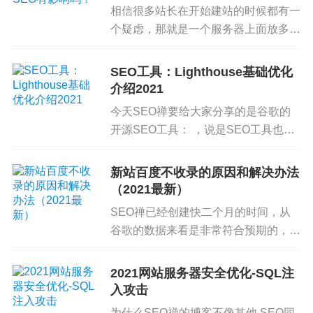
自百度
的
搜索流量到底是来自什么关键词。
相信很多站长在开始建站的时候都有一
免费电子书《
SEO中的
关键词和竞争研究》
个疑虑，那就是一个服务器上面放多个
本电子书《
SEO中的SEO
关键词和竞争研究》是《
SEO
实战密码》
网站会不会影响到 SEO优化效果 ？
的
第三章，欢迎点击这里下载，998K，PDF文件。欢迎传播。
SEO禅帮企业做SEO优化的时候，基
SEO工具：Lighthouse基础优化
标签:
SEO优化
SEO工具
谷歌SEO
本都是推荐一个IP，一个服务器放一个
介绍2021
网站，...
今天SEO禅要给大家分享的是谷歌的
开源SEO工具： ，说是SEO工具也不
是很准确，它其实是一款前端性能分析
工具，有两种使用方式，一种是
新站百度不收录的原因和解决办法
Chrome插件形式，另一种是命令行形
（2021最新）
式，本文主要是建立...
SEO禅已经创建快二个月的时间，从
谷歌的数据来看是非常符合预期的，但
是百度还是没有更新的动作，最近百度
的蜘蛛抓取的频率不太高，和几个朋友
2021网站服务器安全优化-SQL注
交流了下，自 惊雷3.0算法 上线之后，
入攻击
基本上...
为什么SEO禅的博客不像其他 SEO同