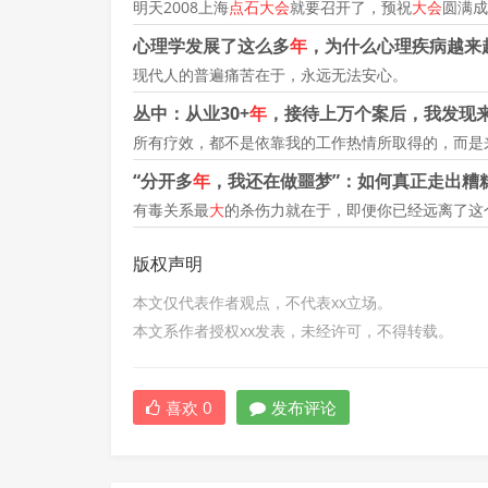
明天2008上海
点石大会
就要召开了，预祝
大会
圆满成
心理学发展了这么多
年
，为什么心理疾病越来
现代人的普遍痛苦在于，永远无法安心。
丛中：从业30+
年
，接待上万个案后，我发现
所有疗效，都不是依靠我的工作热情所取得的，而是
“分开多
年
，我还在做噩梦”：如何真正走出糟
有毒关系最
大
的杀伤力就在于，即便你已经远离了这
版权声明
本文仅代表作者观点，不代表xx立场。
本文系作者授权xx发表，未经许可，不得转载。
喜欢
0
发布评论