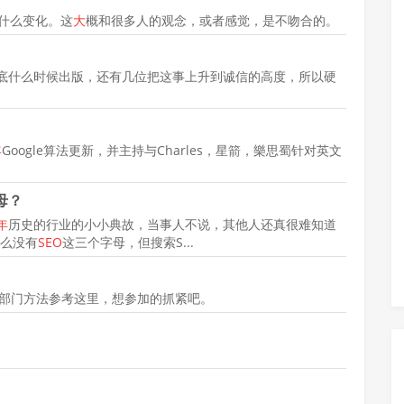
什么变化。这
大
概和很多人的观念，或者感觉，是不吻合的。
底什么时候出版，还有几位把这事上升到诚信的高度，所以硬
年
Google算法更新，并主持与Charles，星箭，樂思蜀针对英文
母？
年
历史的行业的小小典故，当事人不说，其他人还真很难知道
么没有
SEO
这三个字母，但搜索S...
部门方法参考这里，想参加的抓紧吧。