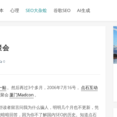
本
心理
SEO大杂烩
谷歌SEO
AI生成
聚会
0
一贴
。然后再过3个多月，2006年7月16号，
点石互动
将聚会
厦门Madcon
。
些读者留言问我为什么骗人，明明几个月也不更新，凭
能暗暗回答，因为你不了解国内SEO的历史。知道点石