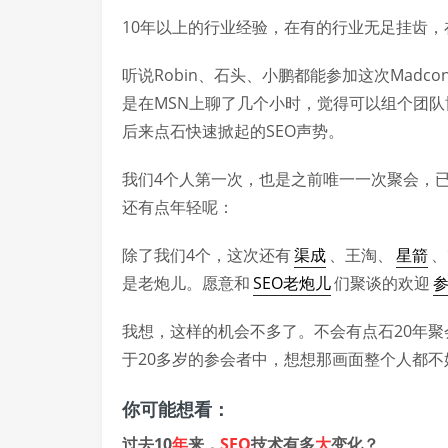
10年以上的行业经验，在有的行业无足挂齿，
听说Robin、石头、小鹏都能参加这次Mad
是在MSN上聊了几个小时，觉得可以组个团队
后来点石快速掀起的SEO声势。
我们4个人第一次，也是之前唯一一次聚会，已
还有点年轻呢：
除了我们4个，这次还有
渠成
、王淘、
星箭
、
是老炮儿。愿意和
SEO老炮儿
们聚谈的欢迎
参
我想，这样的机会不多了。不会有点石20年聚
于20多岁的参会者中，想想那画面整个人都不
你可能想看：
过去10
年
来，
SEO
技术有多
大
变化？