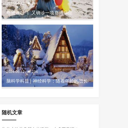
2024-06-12
234
夸赞羞耻 丨 又确诊一项赛博病症
2024-06-12
234
脑科学科普| 神经科学：随着年龄的增长
影响记忆力的4个坏习惯
随机文章