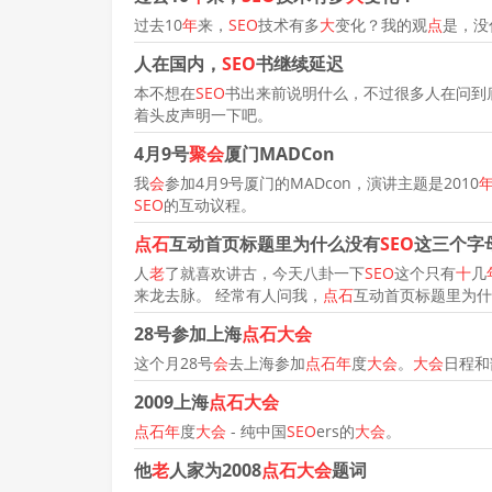
过去10
年
来，
SEO
技术有多
大
变化？我的观
点
是，没
人在国内，
SEO
书继续延迟
本不想在
SEO
书出来前说明什么，不过很多人在问到
着头皮声明一下吧。
4月9号
聚会
厦门MADCon
我
会
参加4月9号厦门的MADcon，演讲主题是2010
SEO
的互动议程。
点石
互动首页标题里为什么没有
SEO
这三个字
人
老
了就喜欢讲古，今天八卦一下
SEO
这个只有
十
几
来龙去脉。 经常有人问我，
点石
互动首页标题里为什
28号参加上海
点石大会
这个月28号
会
去上海参加
点石年
度
大会
。
大会
日程和
2009上海
点石大会
点石年
度
大会
- 纯中国
SEO
ers的
大会
。
他
老
人家为2008
点石大会
题词