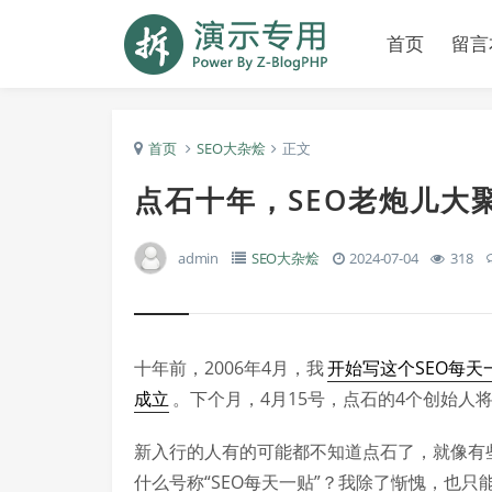
首页
留言
首页
SEO大杂烩
正文
点石十年，SEO老炮儿大
admin
SEO大杂烩
2024-07-04
318
十年前，2006年4月，我
开始写这个SEO每天
成立
。下个月，4月15号，点石的4个创始人
新入行的人有的可能都不知道点石了，就像有
什么号称“SEO每天一贴”？我除了惭愧，也只