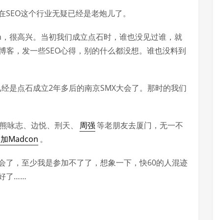
在SEO这个行业无疑已经是老炮儿了。
con，很高兴。当初我们成立点石时，谁也没见过谁，就
博客，发一些SEO心得，别的什么都没想。谁也没料到
经是点石成立2年多后的南京SMX大会了。那时的我们
熊咏志、边悦、刑天、
周强
等老朋友去厦门，无一不
加Madcon
。
会了，至少我是参加不了了，想象一下，快60的人混迹
好了……