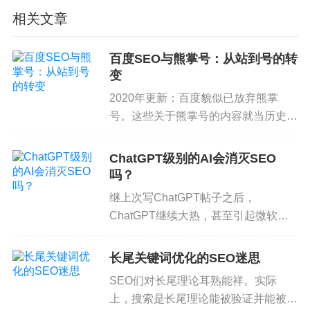
域
名
的帖子评论里我记录了情况，抄到本帖就行了，还有比较准确
的时间。
相关文章
再折腾
一
下
SEO每天一贴
百度SEO与熊掌号：从站到号的转
继上次把博客URL全部301转向后，再狠狠折腾
一
下
SEO每天一
贴
。
变
脑部缺氧后恢复更新
SEO每天一贴
2020年更新：百度貌似已放弃熊掌
号。这些关于熊掌号的内容就当历史看
今
天
先写几句杂话。这几
天SEO
界有几件比较引人注目的事，都和
Google有关。明后
天
再详细谈。今
天
只提
一
件。
看吧。 上个月参加了2018年厦门
Madcon大会和百度VIP沙龙，学习了
SEO每天一
帖2017年流量情况分享
ChatGPT级别的AI会消灭SEO
不少知识。这篇帖子分享一下百度员工
吗？
年底分享网站流量统计数据是
SEO
行业小小的传统。以前还没分享
们在沙龙上讲解的百度熊...
过
SEO每天一贴
的流量数据，今
天
是2018年第
一天
，分享
一
下201
继上次写ChatGPT帖子之后，
7年的
一
些主要数据。也许对部分读者有参考意义。
ChatGPT继续大热，甚至引起微软股
百度
分享是否会影响
百度排名
？
价上升，Google股价大跌。Bing已经
两个星期前
百度
分享数据开始显示
在
搜索结果中，现
在百度
分享按
把ChatGPT直接引入搜索，Google也
长尾关键词优化的SEO迷思
钮已经迅速流行开了，很多搜索结果可以看到多少多少人喜欢和那
做了回应，那么ChatGPT级别的AI，
只小手。我11号的帖子据说帮助了
百度
分享推广，因为帖子里暗
SEO们对长尾理论耳熟能祥。实际
或...
示...
上，搜索是长尾理论能被验证并能被合