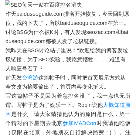
昨天baiduseoguide.com排名开始恢复，今天回到原
位，我的下去了，所以baiduseoguide.com在第三。
讨论BSG为什么被K时，有人发现seozac.com和bai
duseoguide.com都被人发了垃圾链接。
我昨天在BSG讨论帖子里说：“欢迎给我的博客发垃
圾链接，为了SEO实验，我愿意牺牲”。 — 难道有
人响应号召了？
前天发
台湾游
这篇帖子时，同时把首页展示方式从
全文改为摘要输出了，首页内容变化挺大。
写这篇帖子不是因为着急排名没了，我一点也无所
谓。写帖子是为了娱乐一下。Robin说他
大概知道原
因
是什么，请大家猜猜他认为的原因是什么，第一
个猜对的下星期去北京
参加MADCon
时我请他吃饭
（仅限在北京，外地朋友自行解决路费 :-) ）。注