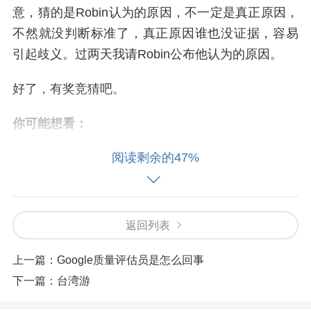
意，猜的是Robin认为的原因，不一定是真正原因，
不然就没判断标准了，真正原因谁也没证据，容易
引起歧义。过两天我请Robin公布他认为的原因。
好了，有奖竞猜吧。
你可能想看：
SEO每天一贴
和
seo
bbs.net的Google
排名
现象
阅读剩余的47%
本博客
SEO每天一贴
和樂思蜀的
seo
bbs.net，
在
google中搜索“
SE
O
”时
排名一
直跳动。
去国怀乡的
SEO每天一贴
返回列表
前几
天
，我
在
朋友圈发了句话：“把博客主机搬回国内的话，
百度排
名
会不会提高个
一
两位呢？准备试
一
下。”然而没过几分钟，Inway
回了
一
句让我深受打击的话：“谁帮你备案呢？”
上一篇：
Google质量评估员是怎么回事
SEO每天一贴
换域
名
最新情况
下一篇：
台湾游
本博客换域
名
将近两个月了，汇报和记录下进展情况。其实
在
刚换