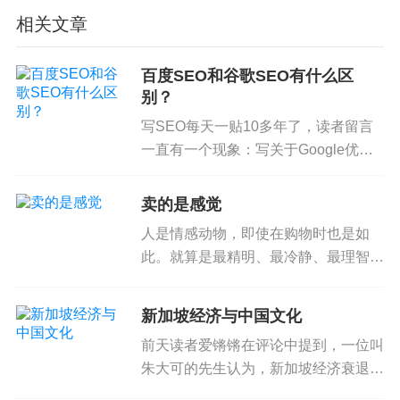
相关文章
前面简单分析了排在首页的网站大概的域名年限情
况，下面来看看一个页面多久能够有排名？
百度SEO和谷歌SEO有什么区
别？
ahref随机统计了两百万个页面的收录情况，从第一
写SEO每天一贴10多年了，读者留言
次收录，到排名进前10，有多少一年以内的页面的
一直有一个现象：写关于Google优化
情况：
或只是以Google为例谈SEO观点或技
术时，经常有读者说，不适用于百度，
卖的是感觉
可以看到平均只有5.7%的页面能在一年内排名到前
希望多看到关于百度SEO的帖子。上
十，作为大多数普通站长，你们的DR（域名权重）
人是情感动物，即使在购物时也是如
一篇利用cano...
此。就算是最精明、最冷静、最理智的
都大概在30之内，这个概率更低，只有3.0%，在做
消费者，也免不了被情感所左右，虽然
排名优化软文推广的时候，如果没有排到前10，不
消费者不一定意识得到。 无论是线上
用太在意，因为并不是那么容易，大家的情况都一
新加坡经济与中国文化
还是线下，很多购买行为都是冲动性购
样。
前天读者爱锵锵在评论中提到，一位叫
买。一些研究就发现，顾客是因为...
朱大可的先生认为，新加坡经济衰退和
上面只是对于随机的关键词，如果对于搜索流量高
实力下降是因为没有保留住中华文化的