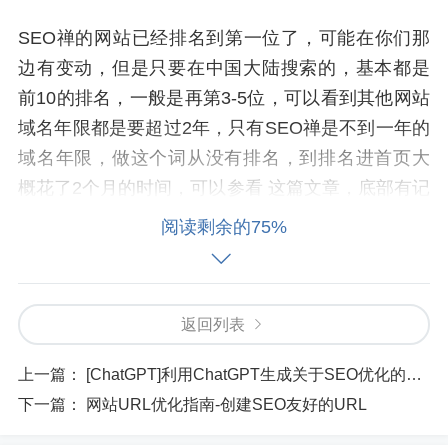
SEO禅的网站已经排名到第一位了，可能在你们那
边有变动，但是只要在中国大陆搜索的，基本都是
前10的排名，一般是再第3-5位，可以看到其他网站
域名年限都是要超过2年，只有SEO禅是不到一年的
域名年限，做这个词从没有排名，到排名进首页大
概花了2个月的时间，可以参看 这篇文章，底部有记
录SEO优化这个词的排名变动情况。
阅读剩余的75%
当然新站也是能够排进首页的，只是大概只有1/5的
概率，也就是说对于SEO优化这个词，想排在第一
返回列表
位，那概率更低，大概只有1%：
上一篇：
[ChatGPT]利用ChatGPT生成关于SEO优化的基本要点
SEO禅的网站到现在，已经有多个有流量的关键词
下一篇：
网站URL优化指南-创建SEO友好的URL
排名在Top 1的位置：