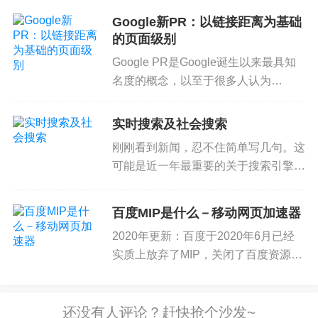
的关键词，新网站能排进前10的概率就更低了，SE
精华，同时也没有学到欧美文化的精
Google新PR：以链接距离为基础
O禅在这里就不贴图片说明了，其实这篇文章SEO禅
华。 我来自中国，在新加坡已经生活
的页面级别
十多年，对这个话题当然会感兴趣...
想表达的是，SEO优化是一门知识面很广，又很细
Google PR是Google诞生以来最具知
的领域，无论哪一个SEOer都不可能全面的把SEO
名度的概念，以至于很多人认为
优化的方方面面说清楚，而且有时候调整的点是很
Google PR的意义更多在于公关炒作，
细微的一个方面，然后去观察变化，有时候这种调
而不是排名算法。2016年4月，
实时搜索及社会搜索
整在这个网站，这个领域有效果，换一个专业领域
Google取消了工具条输出PR值的显
刚刚看到新闻，忍不住简单写几句。这
示，站长们再...
就没有效果了。
可能是近一年最重要的关于搜索引擎及
SEO的进展，值得关注。 从整合搜索
SEO入门很简单，但是想要做的好并不容易，SEO
后，搜索引擎最缺乏，在业内又炒得最
百度MIP是什么－移动网页加速器
禅创建这个网站，就是为了进行SEO实验，网上很
热的话题是实时搜索。虽然搜索引擎现
多拿其他案例分享的，那一看就不是他们自己做
2020年更新：百度于2020年6月已经
在也经常在一分钟之内收录页...
实质上放弃了MIP，关闭了百度资源平
的，现在SEO禅大部分举例，截图都是自己的这个
台MIP 入口，从2020年6月逐步清退下
网站，如果图片和文字可以造假，那谷歌搜索引擎
线 MIP Cache服务，MIP Cache下线
的排名反馈肯定是没办法造假，国内做SEO优化的
后虽然不影响已改造MIP网站正...