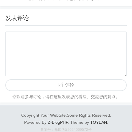
服务商多如牛毛，为什么在首页SEO优化这个词能
排名稳定的就没几个？这个大家都可以思考下，大
发表评论
多数他们都是用 的方式，这种方式对客户来说严重
点就是谋财害命。
这篇文章是参看了Zac的《 》后写的，因为和Zac有
同感，所以也写一下自己的理解和体会，根据SEO
禅自身经验，总结下做SEO优化效果平均反馈情
况：
大概只有1/10的页面在第一年会获得排名
评论
大概只有5.7%的新页面，能获得排名并进入Top 10
◎欢迎参与讨论，请在这里发表您的看法、交流您的观点。
的位置
大概只有0.1%的新页面，能获得高搜索流量关键词T
Copyright Your WebSite.Some Rights Reserved.
op 1的位置
Powered By
Z-BlogPHP
. Theme by
TOYEAN
.
大概需要2-6个月左右，关键词从没有排名到前10位
备案号：豫ICP备2024069572号