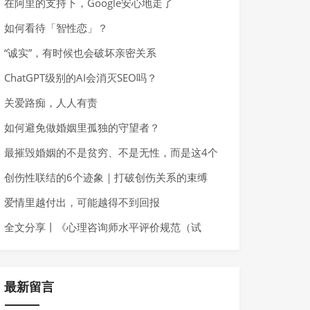
在阿里的支持下，Google安心地走了
如何看待「智性恋」？
“诚实”，有时候也会破坏亲密关系
ChatGPT级别的AI会消灭SEO吗？
关爱路痴，人人有责
如何避免做婚姻里孤独的守望者？
最摧毁婚姻的不是贫穷、不是无性，而是这4个
字
创伤性联结的6个迹象｜打破创伤关系的束缚
爱情里越付出，可能越得不到回报
全文分享丨《心理咨询师水平评价规范（试
行）》正式发布，或明年下半年开考
最新留言