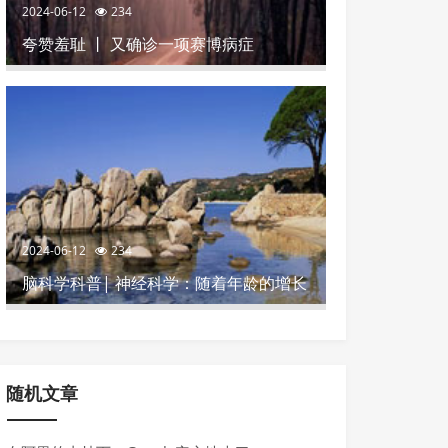
2024-06-12
234
夸赞羞耻 丨 又确诊一项赛博病症
2024-06-12
234
脑科学科普| 神经科学：随着年龄的增长
影响记忆力的4个坏习惯
随机文章