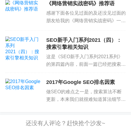
没有移动站的另一个处理方法是使用百度的SiteAp
《网络营销实战密码》推荐语
测，本来计划21号晚上上线，但数据
p，生成一个独立URL的移动站。不过和转码类似，
感谢下面各位见过面的及还没见过面的
库太大，推迟到22号上午上线...
效果一般，使用的站长貌似不多。
朋友给我的《网络营销实战密码》一书
写推荐语。 另外，据出版社消息，书
所以，还是尽快做移动优化吧。
已经印出来了。我看到百度有啊和淘宝
SEO新手入门系列2021（四）：
上有店铺在卖，感兴趣的读者在淘宝和
搜索引擎相关知识
移动页面的抓取
有啊搜索一下书名就可以看到。...
百度真正抓取的移动页面只是一小部分，目前在增
这是《SEO新手入门系列2021系列》
的第四篇内容，前面一篇已经把搜索引
长中。所以在移动搜索结果中看到的标题、摘要等
擎的工作原理作了简单的介绍，可能看
很多时候是PC页面的，如果移动站和PC站对应页面
过SEO禅以前文章的朋友会发现，有
2017年Google SEO排名因素
的标题稍有不同，就可以观察到这种情况。既然百
些内容其实是已经写过的，但是为什么
度没有抓取大部分移动页面，怎么判断是否移动优
做SEO的难点之一是，搜索算法不断
还要再写呢？其实SEO...
更新，本来我们就很难知道算法细节，
化了呢？百度是通过采样，抓取一部分，进行大致
再加上几乎每天都有变化，就使得
判断。
SEO不仅像是瞄准移动的目标，有时
候简直就是看不见目标。所以有几个公
移动站页面SEO与PC站最大的不同是页面文件大小
司经常大规模统计关键词排名与页面...