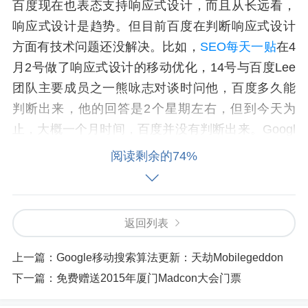
百度现在也表态支持响应式设计，而且从长远看，
响应式设计是趋势。但目前百度在判断响应式设计
方面有技术问题还没解决。比如，
SEO每天一贴
在4
月2号做了响应式设计的移动优化，14号与百度Lee
团队主要成员之一熊咏志对谈时问他，百度多久能
判断出来，他的回答是2个星期左右，但到今天为
止，大概一个月时间，百度并没有判断出来。Googl
e在48小时之内做出了正确判断。
阅读剩余的74%
所以，尽管我相信两三年后的趋势应该是响应式设
计，但目前中文网站还是做独立URL的移动站更保
返回列表
险。从爱站郑志平和Netconcepts渠成与百度王闯、
熊咏志等的对谈看，百度认为大部分做了移动站的
上一篇：
Google移动搜索算法更新：天劫Mobilegeddon
大站近期不会转向响应式设计，毕竟独立URL的移
下一篇：
免费赠送2015年厦门Madcon大会门票
动站已经做了这么久，又没有明显问题，他们没有