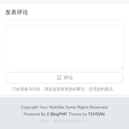
以及随之而来的打开速度。3秒钟内需要打开页面是
百度给出的参考值。要想打开速度快，自然要大量
发表评论
精简导航／广告、优化图片等。屏幕宽度自适应、
字体大小、行距等也都将影响用户体验。
通常移动站页面比PC页面要精简很多正文之外的内
容，如导航、侧栏、广告、页脚等。百度要求适配
的移动和PC页面内容需要一致，这指的是正文部
分。
评论
今年还有啥会要参加？
◎欢迎参与讨论，请在这里发表您的看法、交流您的观点。
肯定的是6月18号Netconcpets在北京举办的
第5届S
EO排行榜
。连续5年举办活动，这在国内SEO行业
很少见。我也会参加，上午有个演讲。欢迎找我聊
Copyright Your WebSite.Some Rights Reserved.
Powered By
Z-BlogPHP
. Theme by
TOYEAN
.
天。
备案号：豫ICP备2024069572号