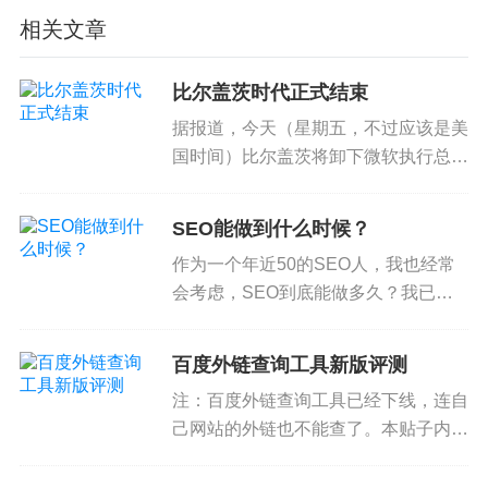
动力转向，所以百度在未来几年内也不会。
相关文章
完全没有移动站怎么办？
百度还会在移动搜索中给予排名，当然肯定有减
比尔盖茨时代正式结束
分。搜索用户点击搜索结果后百度会转码处理，也
据报道，今天（星期五，不过应该是美
就是让用户访问一个在百度域名上的做了移动优化
国时间）比尔盖茨将卸下微软执行总裁
的页面。这对用户、站长和百度都不好。转码优化
职务，正式从第一线退了。以后每星期
只上一天班，更多精力将放在他的慈善
并不能考虑网站自身特点，页面体验不能与真正移
SEO能做到什么时候？
事业上。 比尔盖茨时代正式结束了。
动优化的页面比。用户其实没有访问站长网站，没
作为一个年近50的SEO人，我也经常
先放两张照片，让大家感慨一...
有成为网站真正流量。百度也不愿意转码，据说降
会考虑，SEO到底能做多久？我已经
低转码是百度移动搜索部门的KPI之一。
转换过职业，年轻时的工作和互联网一
点关系都没有，以后还需要再次改行
百度外链查询工具新版评测
没有移动站，又不想被转码，可以通过meta标签等
吗？ SEO是典型的依附于其它事物才
注：百度外链查询工具已经下线，连自
方法禁止百度转码，但移动用户将访问一个PC版面
可能产生的职业，这是比较令...
己网站的外链也不能查了。本贴子内容
的页面，用户体验一定好不了。
当作历史参考看看吧。 有幸被邀请参
加百度站长平台的外链查询工具新版内