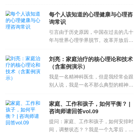
内容一般也无法展现完整的故事和情节，给人一种
头皮与腰背发麻且十分愉悦，那么恭喜
你——你可能是一名ASMR敏感者。什
戛然而止的感觉，让人有种意犹未尽的感觉，我们
每个人该知道的心理健康与心理咨
么是ASMRASMR？这个词听上去很像
询常识
会对这种意犹未尽的内容印象更深。
AWSL（啊我死了）...
引言由于历史原因，中国在过去的几十
也可能产生
【蒙太奇效应】
，即人们按照一种特殊
年与世界心理学界脱节。改革开放后，
的、被创造性地发现的次序把片段连接起来，激发
随着绝大多数人逐步迈入小康生活，心
参与者将自己所看到的和生活中的经历进行联系，
理健康问题却开始显著增多，这曾是许
刘亮：家庭治疗的核心理论和技术
多国家共有的经历。心理干预资源缺乏
从而激发他们进行艺术性的想象[1]。
（含案例演示）
加上需求激增，导致涌现出一大...
我是一名精神科医生，但是我经常会跟
当你发现
同一个梗
出现在了
不同视频里
，或者你关
别人说，我是一名不那么典型的精神科
注的不同up进行
梦幻联动
，都有可能产生蒙太奇效
医生兼家庭治疗师。很多同道刚开始学
应。而你，作为观众的快乐，别人想象不到。
家庭治疗时，可能是从个体治疗开始，
家庭、工作和孩子，如何平衡？ |
比如先学的精神动力学治疗、CBT或
咨询师请回答vol.09
/
/
我能满足你的高级需要（人本主义）
者叙事治疗等，再去进阶学习家...
提问：家庭、工作和孩子，如何安排时
间，调整状态？？我是一个九零后，迈
根据
马斯洛需求层次理论
，需求分为：
入了三十岁大关，有一个家庭，一份工