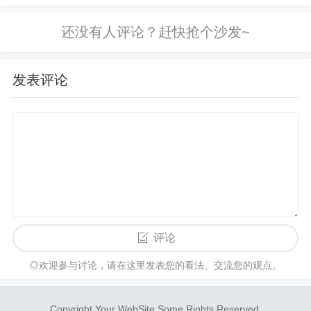
作，和两个小孩。但工作要做好，要升
1.生理需求
职加薪，精进职业，孩子要陪伴，性格
2.安全需求
畏畏缩缩。工作技术上，每天都...
发表评论
3.爱和归属的需求
4.尊重的需求
5.
自我实现
的需求
当低层次的需求（温饱、安全等）满足后，人们便
会不断的想要进一步满足高级需求，如归属感、尊
重、自我实现等。而短视频恰恰可以在某种程度上
评论
满足人们的这种需求。
◎欢迎参与讨论，请在这里发表您的看法、交流您的观点。
网络的匿名性和不同步性为我们
塑造个人形象
提供
了绝佳的条件，可以在网络的海洋中尽情发挥，普
Copyright Your WebSite.Some Rights Reserved.