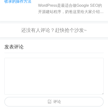
网站地图，也就是sitemap文件，不过并不是所有人
WordPress是最适合做Google SEO的
都知道要这么做，提交Sitemap可以有效的帮助Goo
开源建站程序，奶爸这里给大家介绍下
gle发现和抓取你的网站。
如何实现 用WordPress搭建的新网站
如何快速被Google收录 。 我们搭建的
相关文章：
网站想要...
你的外贸网站有博客吗？博客文章定时更新了吗？
发表评论
建立博客是为了显示动态内容，保持网站的活力，
如果你定期发布博客，Google会经常访问你网站抓
取最新的内容。
写博客不是一件简单的事情，如果你的对手博客还
有详细的内容规划，那么你想要超越他就得花费更
多的精力了。
评论
用户体验例如，网站外观，网站板块功能设置，网