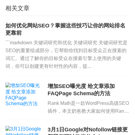
相关文章
相信你在网上看到过关于网站速度和SEO排名的关
系，Google也表明了网站速度会影响排名，不过就
如何优化网站SEO？掌握这些技巧让你的网站排名
奶爸个人的实践经验来看，网站速度除非是用户访
更靠前
问明显很慢，而不是依靠那些检测网站测试打开速
```markdown 关键词研究和优化 关键词研究 关键词研究是
度几秒来判定。
SEO的重要组成部分，它帮助你找到目标受众正在搜索的
词汇。通过了解你的目标受众在搜索引擎上使用的关键
只要真实用户访问你网站使用感觉上不慢，那么这
词，你可以创建更有针对性的内容，提...
个速度和排名的影响并没有那么夸张，只有在同一
个关键词，你和对手在第一、第二名一直徘徊竞
增加SEO曝光度 给文章添加
争，那么你就可以针对性的去优化一下网页打开速
FAQPage Schema的方法
度，比对手快那么一点点，可能稳定到第一的机会
Rank Math是一款WordPress高级SEO
就高那么一点点。
插件，本文奶爸教大家如何使用Rank
Math为你网站添加上常见问题解答的
SSL安全证书
FAQ Schema富媒体搜索结果，以助于
3月1日Google对Nofollow链接更
你的网站在搜索引擎里面获得更...