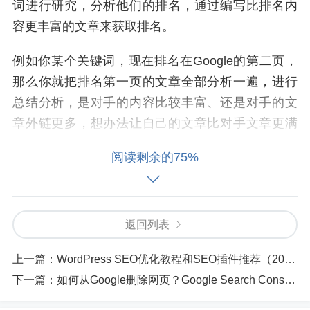
词进行研究，分析他们的排名，通过编写比排名内
容更丰富的文章来获取排名。
例如你某个关键词，现在排名在Google的第二页，
那么你就把排名第一页的文章全部分析一遍，进行
总结分析，是对手的内容比较丰富、还是对手的文
章外链更多，想办法让自己的文章比对手文章更满
足用户需求。
阅读剩余的75%
做Google SEO优化推广，建站程序最合适的是Wor
dPress，如果你发现你对手网站是自己写的程序，
那么恭喜你，从底层代码结构上，你使用WordPres
返回列表
s搭建的外贸网站已经超越了对手的网站了。
上一篇：
WordPress SEO优化教程和SEO插件推荐（2024年更新）
网站速度
下一篇：
如何从Google删除网页？Google Search Console删除链接教程