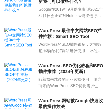
不少外贸网站还没有使用https访问，对seo方面的影
新我们可以做些什么？
响暂且不谈，浏览器的不安全提示也很影响用户体
Google在2019年9月份发表 说2021年
验，所以外贸网站都建议安装好SSL安全证书。
3月1日会正式对Nofollow链接进行规
则更新，那么这个对于我们做Google
相关文章：
SEO来说有什么影响，我们又应该怎
WordPress最佳中文网站SEO插
么做呢？ Whe...
件推荐：Smart SEO Tool
手机网站
WordPress的SEO插件很多，之前奶
爸推荐的外贸网站建议使用 ，不过也
WordPress的网站基本上都是采用的响应式布局的
有不少用户是使用WordPress搭建的中
主题，所以正常情况下移动端访问也没什么问题，
文网站，那么中文网站推荐使用这款
WordPress SEO优化教程和SEO
不过有些页面直接响应式展示到手机端，界面并不
Smart SEO Tool插件来管理S...
插件推荐（2024年更新）
一定友好，建议针对性的对某些页面进行手机端网
随着越来越多的企业选择使用 ，随之
页优化。
而来的WordPress SEO优化需求也不
断增加，WordPress本身的结构就符合
网站地图
SEO优化的基础需求，通过一些SEO
WordPress网站被Google快速收
WordPress外贸建站后可以很方便的给Google提交
插件和SEO技巧的配合，我们可以把...
录的操作方法