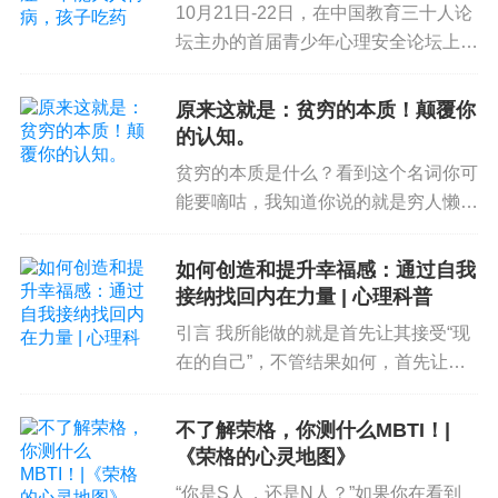
·伯格等人发现，当一个人手上拿着一杯
热咖啡
时，
10月21日-22日，在中国教育三十人论
坛主办的首届青少年心理安全论坛上，
TA会对别人表现出更多的善意，更加
大方以及乐于
来自教育学、心理学等领域的专家、一
助人
；而一个人手上拿着一杯
冷咖啡
时，TA会更加
线教师等，围绕“青少年抑郁症解析”这
原来这就是：贫穷的本质！颠覆你
在意自己的感受，采取更多的
自利行为
[3]。
一主题分享了研究成果和实践探索经
的认知。
验。论坛成员李镇西发布...
这一发现引起了心理学界的广泛关注，随后耶鲁大
贫穷的本质是什么？看到这个名词你可
学社会心理学家约翰·巴奇教授也进行了类似的研
能要嘀咕，我知道你说的就是穷人懒
惰、不上进，这些我早就知道了。其实
究，用六个实验探究了
触感对人行为的影响
。
懒惰、不上进这只是穷人思维的表面。
如何创造和提升幸福感：通过自我
阿比吉特·班纳吉 、埃斯特·迪弗洛，两
其中一项实验中，86名参与者一起讨论一辆新车的
接纳找回内在力量 | 心理科普
位获得 2019 年诺贝尔...
价格，一部分参与者坐在硬木椅子上，其他参与者
引言 我所能做的就是首先让其接受“现
坐在软椅上。第一轮出价遭拒后，参与者开始第二
在的自己”，不管结果如何，首先让其
轮出价。坐在
硬木椅子
上的参与者平均愿意多花89
树立起向前迈进的勇气。——《被讨厌
的勇气》[1] 我们很多人会认为，决定
6.5美元，而
软椅
上的参与者平均愿意多花1243.6美
不了解荣格，你测什么MBTI！|
幸福的关键是一些被量化的外在条件，
《荣格的心灵地图》
元[4]。
比如物质水平、学业成绩...
“你是S人，还是N人？”如果你在看到