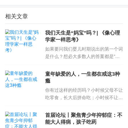
正式实验时，参与者将中间的三个手指放在按压器
上，随机呈现18种刺激——9个不同柔度的橡胶块、
相关文章
5N与20N两种力（实验不会导致参与者疼痛）。在
每种刺激下，参与者自我报告其心情的愉悦度，以
我们天生是“妈宝”吗？| 《像心理
及感知到的柔软度。
学家一样思考》
如果要问我们婴儿时期说出的第一个词
是什么？想必大多数人的答案都是“妈
妈”。而随着我们慢慢长大，对妈妈的
结果发现，参与者自我报告的愉悦度与柔软度呈显
称呼虽有改变，但对妈妈的感情很难疏
童年缺爱的人，一生都在戒这3种
著的正相关，说明
柔软的东西确实能让人感到心情
远。不管在外的我们多么努力扮演着一
瘾
愉悦
。
个独当一面的大人，当一只脚踏...
你有过这样的经历吗？小时候父母不让
吃零食，长大后拼命吃；小时候不让买
03
柔软的触感让人“心软”
的玩具，长大后疯狂收集；小时候没有
触感不仅可以影响人的心情，还会
影响人的行为
。
新衣服穿，长大后天天买衣服；小时候
首届论坛丨聚焦青少年抑郁症：不
在家里“缺爱”，长大后就在关系中拼命
能大人得病，孩子吃药
在著名的“热咖啡”实验中，耶鲁大学
心理学
教授约翰
付出爱或者索取爱........