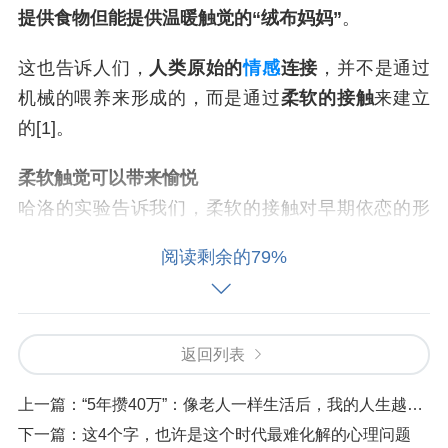
提供食物但能提供温暖触觉的“绒布妈妈”
。
这也告诉人们，
人类原始的
情感
连接
，并不是通过
机械的喂养来形成的，而是通过
柔软的接触
来建立
的[1]。
柔软触觉可以带来愉悦
哈洛的实验告诉我们，柔软的接触对早期依恋的形
成很重要。近期的一项研究也表明，柔软触感确实
阅读剩余的79%
能够让人感到愉悦[2]。
研究者将橡胶块放在如图一所示的可以自动升降的
按压器上。一共有9种不同柔软度的橡胶块，自动按
返回列表
压器可以提供不同的向下按压的力（实验中考察5N
上一篇：
“5年攒40万”：像老人一样生活后，我的人生越来越顺了
与20N两种力的情况）。
下一篇：
这4个字，也许是这个时代最难化解的心理问题