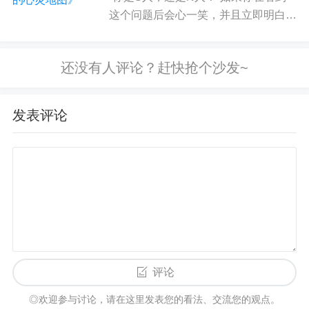
也就是说那些商店中的柔软椅子可不是摆设，当你
这个问题后会心一笑，并且立即明白提
坐在一张很柔软的椅子上时，你的
思想也会变
问者是在好奇你的人格类型，那么恭喜
得“软”起来
，更容易被说服。而坐在一张硬邦邦的
你，暗号正确：S和N的确是MBTI中感
知功能的两个取向——感觉
椅子上时，思想也会变得“坚硬”，倾向于坚持自己原
（Sensation）和直觉（I...
来的想法。
发表评论
04
爱抚让感情升温
讲到这里，大家或许也就明白了，为什么
爱抚、抱
抱
能够带给人很大的安慰。柔软的身体接触不仅可
以让我们心情愉悦，而且心也变得更加柔软。
Brennan等人的研究表明，爱抚可以使人与人之间建
立更强的
联结
，这对维持
亲密关系
来说十分重要
[5]。
评论
但怎样的抚摸才是最舒适的呢？研究者给了以下的
◎欢迎参与讨论，请在这里发表您的看法、交流您的观点。