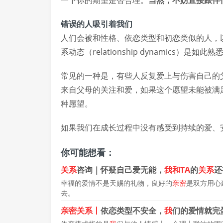
一下你的期望是否合理。
当然，不妨直接跟伴
错误的人吸引着我们
人们会被和性格、依恋类型和初恋类似的人，
系动态（relationship dynamics）是如此熟
常见的一种是，有些人反复爱上与伤害自己的
来自父母的关注和爱，如果这个愿望未能被满
种愿望。
如果我们在成长过程中没有感受到持续的爱、
你可能想看：
关系
咨询｜怀疑自己爱无能，
我和TA
的
关系
还
幸福的爱情不是天赐的礼物，良好的
亲密
是双方用心
去。
亲密关系丨
依恋类型不安全，
我
们的爱情就完