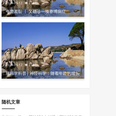
2024-06-12
234
夸赞羞耻 丨 又确诊一项赛博病症
2024-06-12
234
脑科学科普| 神经科学：随着年龄的增长
影响记忆力的4个坏习惯
随机文章