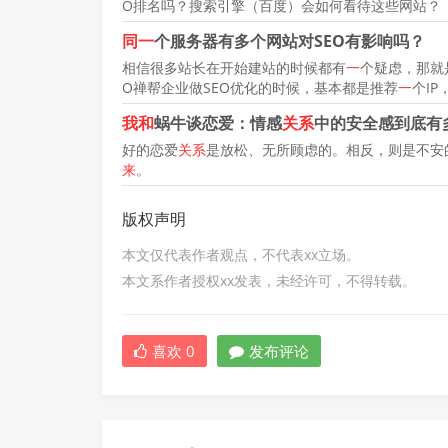
O排名吗？搜索引擎（百度）会如何看待这些网站？
同一
个服务器有多个网站对SEO有影响吗？
相信很多站长在开始建站的时候都有
一
个疑虑，那就
O禅帮企业做SEO优化的时候，基本都是推荐
一
个IP
我和
蜗牛谈恋爱：情感
关系
中的安全感到底有
好的恋爱
关系
是放松、无所顾虑的。相反，则是不安
来
。
版权声明
本文仅代表作者观点，不代表xx立场。
本文系作者授权xx发表，未经许可，不得转载。
喜欢
0
发布评论