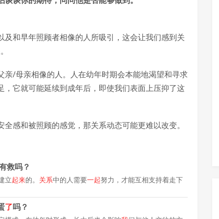
侣谈谈你的期待，问问他是否能够做到。
以及和早年照顾者相像的人所吸引，这会让我们感到关
悉。
父亲/母亲相像的人。人在幼年时期会本能地渴望和寻求
足，它就可能延续到成年后，即使我们表面上压抑了这
安全感和被照顾的感觉，那关系动态可能更难以改变。
有救吗？
建立
起来
的。
关系
中的人需要
一起
努力，才能互相支持着走下
蛋
了
吗？