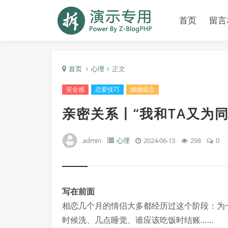
首页
留言
首页
心理
正文
安全感
恋爱技巧
婚姻观念
亲密关系丨“我和TA又为
admin
心理
2024-06-13
298
0
写在前面
相恋几个月的情侣大多都经历过这个阶段：为
时候洗、几点睡觉、谁应该吃饭时结账……