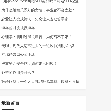
你的WordPress网站SEO友好吗？网站SEO检查
清单
为什么婚姻关系好的女性，事业都不会太差?
恋爱让人变成诗人，失恋让人变成哲学家
博客暂时改成微博客
心理学：明明过得很痛苦，为何离不了婚？
无聊，现代人迈不过去的一道坎|心理小知识
幸福婚姻里爱的挑战
严重缺乏安全感，如何走出困境？
外链的作用是什么？
散步疗愈：一个人人都能轻易掌握、调整不良情
绪的好方法！
最新留言