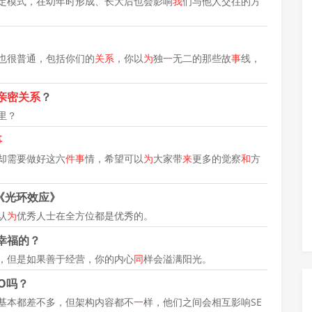
定模式，在幼年时形成、长大后也会影响
我
们与他人交往的方
也很普通，包括你们的
关系
，你以
为
独
一
无二的那些故
事
线，
亲密关系
？
里？
事
却需要做好这六
件事
情，希望可以
为
大家带
来
更多的觉察
和
方
《光环效应》
认
为
优秀人士在全方位都是优秀的。
幸福的？
，但是如果善于经营，你的内心
同
样会溢满阳光。
O吗？
基本都差不多，但架构内容都不
一
样，他们之间会相互影响SE