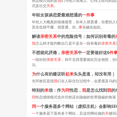
依恋模式指的是
我
们与他人情感上、心理上联结的固
式及社交
关系
。
年轻女孩谈恋爱最难想通的
一件事
年轻人大概真的很难接受，你本人很普通，你爱的人
其实也很平庸、很普通。但…
事
实确实如此。
解读
亲密关系
中的危险信号：如何识别有毒的
我
怎么样才能判断自己是不是在
一
段有毒的
亲密关系
不想彼此厌倦，
亲密关系
中
一
定要做好这6
件
一
段好的
亲密关系
，却不见得需要彼此完全相投，但
法。
为
什么有的建议听
起来
头头是道，却没有用 |
光环效应是指
我
们在人际交往过程中，会爱屋及乌的
特别的
来
信：作
为同
性恋，
我
是怎么找到
我
的
同
性恋感情模式也许仍然还在隐秘的世界隐秘的角落
同一
个服务器多个网站（虚拟主机）会影响SE
一
个服务器下面有多个网站，且这些网站做的
关
键词