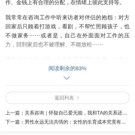
作、金钱上有合理的分配，在情绪上彼此支持等。
我常常在咨询工作中听来访者对伴侣的抱怨：对方
回家后只顾着打游戏，看剧，不帮忙照顾孩子，也
不做家务······或者是，自己在外面面对工作的压
力，回到家后也不被理解、不能放松······
两个人生活在一起，各自生活习惯的差异，这些小
阅读剩余的83%
矛盾的累积，让亲密关系“战火”不断，最后甚至战火
升级，互相伤害。
我常常会给来访者一个建议，就是：
在亲密关系中
返回列表
要“刻意建立友情”
，这里要注意是“刻意”，不是随
意。
上一篇：
关系咨询｜怀疑自己爱无能，我和TA的关系还有救吗？
下一篇：
男性永远无法共情的：女性的生育成本究竟有多高？
不要觉得：反正他/她是自己人，不拘小节啦，这样