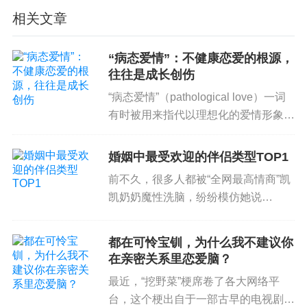
很容易就失去了彼此之间的尊重和平衡。
相关文章
想像一下，你和知己好友之间的相处是怎么样的
——尊重彼此、给对方空间、互相帮助、同理对方
“病态爱情”：不健康恋爱的根源，
往往是成长创伤
的感受、无所不谈······
“病态爱情”（pathological love）一词
而面对“自己人”时呢？——对对方有要求、很多应该
有时被用来指代以理想化的爱情形象为
和不应该、你要理解我，照顾我的感受······
特征的关系行为模式，它表现为一种
对“被需要”的强烈需求，一种倾向于迷
婚姻中最受欢迎的伴侣类型TOP1
如果伴侣双方创造成人间的合作关系，像朋友一样
恋一个或多个浪漫伴侣的强烈愿望。它
前不久，很多人都被“全网最高情商”凯
相处，“刻意”建立友情，伴侣就能够在日常生活的相
通常表现...
凯奶奶魔性洗脑，纷纷模仿她说
处中，传达给身体和
潜意识
这样的信息：“面前这个
话。“我的个逗来，你怪厉害嘞”；“你真
人是我的好朋友，不是我的敌人。”
是城墙上的守卫，高手”；“这菜切得不
都在可怜宝钏，为什么我不建议你
长不短，真好”……凯凯奶奶的说话方
在亲密关系里恋爱脑？
而相反，如果总是以“自己人”方式，熟不拘礼地随意
式，就是连绵不断的夸赞。在...
相处，很容易在关系中侵犯了对方的界限，或者在
最近，“挖野菜”梗席卷了各大网络平
台，这个梗出自于一部古早的电视剧
沟通中指责、抱怨，那么就会传达给身体和潜意识