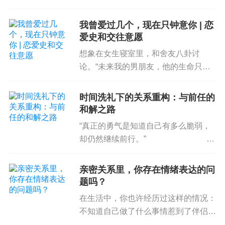
《薛平贵与王宝钏》，王宝钏出身于显
这样的信息：“面前这个人不是我的朋友，是敌
赫人家，但是却爱上了贫穷的薛平贵。
我曾爱过几个，现在只钟意你 | 恋
人。”然后我们之间的关系就会无意识地变得剑拔弩
她为了薛平贵放弃了优渥的生活，不惜
爱史和交往意愿
张了。
和父母断绝关系也要和他一起去寒...
想象在女生寝室里，和舍友八卦讨
共同应对危机
论。“未来我的男朋友，他的生命只能
有我一个女人。”A陶醉地说。“啊，但
我希望他有点故事，能读懂女人心（轻
在家庭中发生危机时，无论是财务、身体健康、重
时间洗礼下的关系重构：与前任的
柔）。”B提出异议。“但他只对我动过
和解之路
大丧失发生时，我们都要能够共同面对。
心，多么忠贞（大声）多么浪漫...
“真正的勇气是知道自己有多么脆弱，
我们生命中最感激的事情就是在危难之时，那些出
却仍然继续前行。”
手帮助我们的人。
——马丁·路德·金 生活中，
人与人之间的关系...
亲密关系里，你存在情绪表达的问
20年前在我的事业遇到困难时，我太太对我说：“没
题吗？
有关系，我们可以卖掉房子，最重要的是你可以做
在生活中，你也许经历过这样的情况：
自己喜欢的事业。”
不知道自己做了什么事情惹到了伴侣，
对方一脸的不开心，当你好心询问ta发