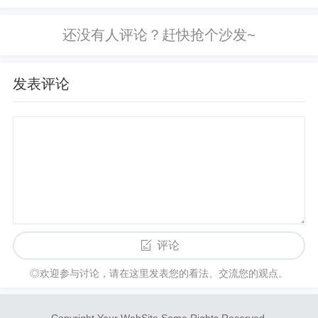
这样的支持让我永远感激。
生了什么事情时，得到的回复却是“没
什么“。假如你继续指出ta的情绪“我觉
危难时刻，当我们所说的和我们所呈现的一致时，
得你有些不开心”后，t...
是亲密关系的重要纽带。这会让我们的关系更加牢
发表评论
固，我们的家庭，也会更加安全、稳定。对孩子来
说，这是无比珍贵的。
性亲密：两人之间能够有性的亲密
伴侣既能像朋友一样相处，同时又有性的亲密，那
么在关系里就能够体验到高品质的体验——
尊重又
合一；有彼此的空间又深深的连接
······
当孩子的到来，伴侣的注意力放在照顾孩子身上，
评论
再加上身心的疲惫，慢慢就会失去了性趣。
◎欢迎参与讨论，请在这里发表您的看法、交流您的观点。
改变这种恶性循环的一个简单的小方法：