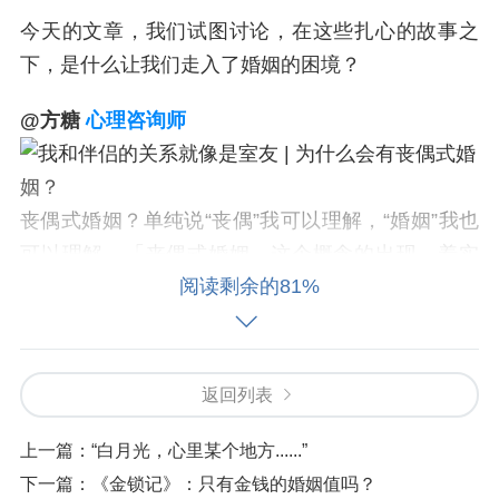
今天的文章，我们试图讨论，在这些扎心的故事之
下，是什么让我们走入了婚姻的困境？
@方糖
心理
咨询师
丧偶式婚姻？单纯说“丧偶”我可以理解，“婚姻”我也
可以理解，「丧偶式婚姻」这个概念的出现，着实
阅读剩余的81%
令人感受到了扑面而来的名存实亡式婚姻的痛楚。
它消磨了个体对于幸福婚姻的期待，表达出一种
“结
了婚有伴侣和没伴侣感觉一样”
的辛酸和无奈——虽
有伴侣，如同丧偶。
返回列表
带来关于这个概念的现实感受的，是一位来访，当
上一篇：
“白月光，心里某个地方......”
时是咨询关于婚姻家庭的问题（信息有删改并经由
下一篇：
《金锁记》：只有金钱的婚姻值吗？