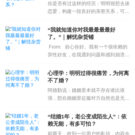
当时Ta一边描述一边掩面流泪，我在那个时刻感受
你是否有过这样的经历：明明很想去谈
恋爱，构建一段良好的亲密关系，可当
着Ta的情绪，非常真切地感知到那种煎熬：看到Ta
真正要走近一个人时，就会陷入无尽的
在想要而不得的温情中逐渐丧失对婚姻的热情、对
焦虑情绪，又想马上逃开。又或者是即
“我就知道你对我最最最最好
生活的热爱。时间长了，慢慢地Ta经常有时候不知
便是进入了亲密关系，也会想去考验对
了。”｜解忧杂货铺
道怎么回事眼泪就流下来，逐渐发展成中度抑郁。
方，用各种伤害将对方推开，就...
From: 岩心你好。我有一个很依赖的
研究表明，丧偶式婚姻带来的负面影响远不止如
异性好友，在我遇到问题和感到崩溃的
时候，他都会指出我的错误并告诉我应
此。如果是父母之间的婚姻关系是「丧偶式婚姻」
该怎么做，安慰我。我很在意他的评
的话，往往会同时造成「丧偶式育儿」的结果。
换
心理学：明明过得很痛苦，为何离
价，他也一直让我感到被爱和安全。但
不了婚？
句话说，丧偶式婚姻中受到伤害的不仅仅是婚姻中
他最近表达了对我的不...
阿德勒说：婚姻里本就不存在谁比谁
的双方，还包括家庭中的孩子。
在这样的家庭中长
强，想在婚姻里征服对方自然也是无稽
大的孩子，其性格品质的发展及
情绪管理
等均容易
之谈，婚姻要求关心对方，并且需要为
出现问题，诸如孤僻、懦弱、自卑等多发心理问题
对方着想，只有当男女平等这样的正确
“结婚1年，老公变成陌生人”：依
(逢晓, 2013; 孙元升, 2014; 李万发, 高南南, 2020)。
基础时，爱情才会走向正轨，把婚姻经
赖无能，有多可怕？
营好。 在婚姻中，最糟糕的样子...
@刘祥宇
心理健康
工作者
前两天，收到一位用户的私信，内容令