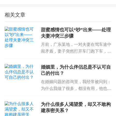
来访知情同意）。
相关文章
印象最深刻的是Ta对于个人婚姻生活的描述：
每天
自己下班回家就像是回到了宿舍，伴侣就是自己的
甜蜜感情也可以“吵”出来——处理
舍友，自己和伴侣的关系与舍友几乎没什么区别。
夫妻冲突三步骤
就是住在一个地方，每天上下班打打招呼；有空的
月前，广东某地，一对夫妻在驾车途中
时候一起吃个饭，在饭桌上也几乎没什么交流；偶
闹矛盾，妻子突然打开车门跑下车，驾
尔有需要共同协商的事情沟通一下，比如说孩子上
车的丈夫车都没停就直接下车追妻子，
学、家里的老人等等；
自己也一直试图向伴侣表达
导致小车撞掉停车场出口处档杆后再撞
婚姻里，为什么伴侣总是不认可自
自己的需求，但是对方视而不见且拒绝沟通（表现
上指示牌。 看起来是夫妻双方在车上
己的付出？
回避）
。在这样的婚姻中，Ta从未感受到来自家庭
发生矛盾冲突，妻子负气，未等...
在婚姻问题的咨询里，我经常被问到：
的温馨和爱。
为什么我做了很多，都没有用，他也不
会认可，没有任何改变？很多人会觉
而Ta的那句
“感觉我和伴侣的关系就像是室友”
，有
得：我知道怎么是好的，当我努力去做
为什么很多人渴望爱，却又不敢构
那么两三天的时间一直在我脑海中徘徊。
好，就应该被认可啊！可是，在婚姻关
建亲密关系？
系里，想要获得伴侣的认可为什么...